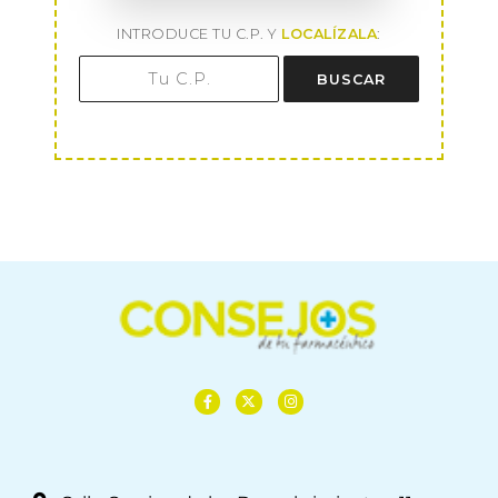
INTRODUCE TU C.P. Y
LOCALÍZALA
:
BUSCAR