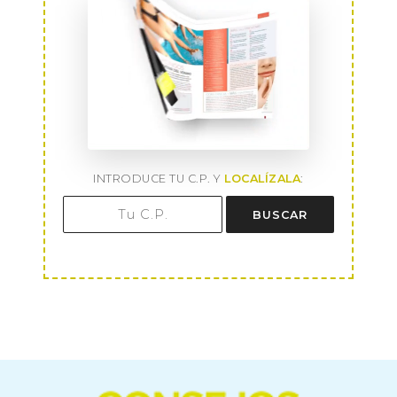
INTRODUCE TU C.P. Y
LOCALÍZALA
:
BUSCAR