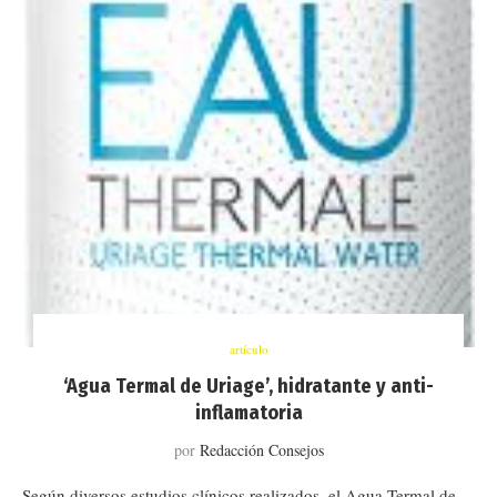
artículo
‘Agua Termal de Uriage’, hidratante y anti-
inflamatoria
por
Redacción Consejos
Según diversos estudios clínicos realizados, el Agua Termal de