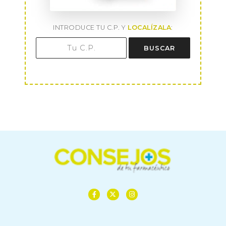
INTRODUCE TU C.P. Y
LOCALÍZALA
:
BUSCAR