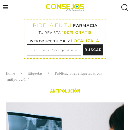
PÍDELA EN TU
FARMACIA
100% GRATIS
TU REVISTA
LOCALÍZALA
INTRODUCE TU C.P. Y
:
BUSCAR
Home
Etiquetas
Publicaciones etiquetadas con
"antipolución"
ANTIPOLUCIÓN