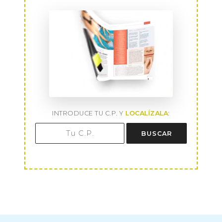
INTRODUCE TU C.P. Y
LOCALÍZALA
:
BUSCAR