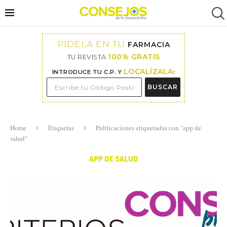
PÍDELA EN TU
FARMACIA
100% GRATIS
TU REVISTA
LOCALÍZALA
INTRODUCE TU C.P. Y
:
BUSCAR
Home
Etiquetas
Publicaciones etiquetadas con "app de
salud"
APP DE SALUD