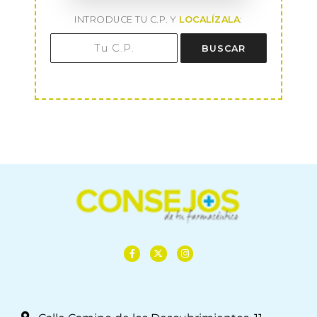
INTRODUCE TU C.P. Y
LOCALÍZALA
:
BUSCAR