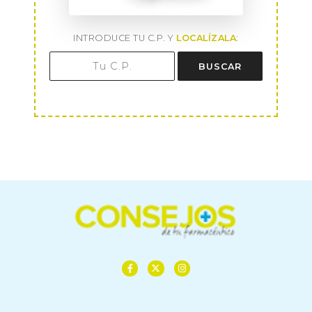
INTRODUCE TU C.P. Y
LOCALÍZALA
:
BUSCAR