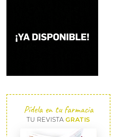
Pídela en tu farmacia
TU REVISTA
GRATIS