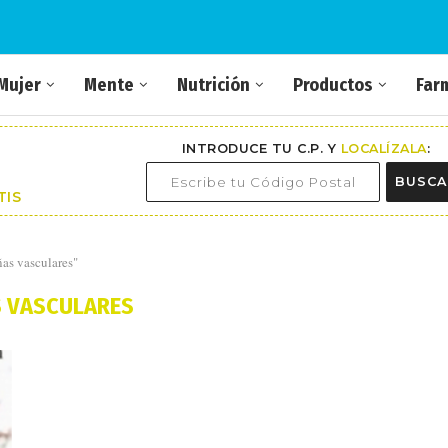
Mujer
Mente
Nutrición
Productos
Far
INTRODUCE TU C.P. Y
LOCALÍZALA
:
BUSCA
TIS
ñas vasculares"
 VASCULARES