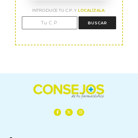
INTRODUCE TU C.P. Y
LOCALÍZALA
:
BUSCAR