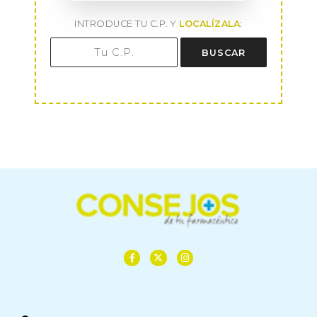
INTRODUCE TU C.P. Y
LOCALÍZALA
:
BUSCAR