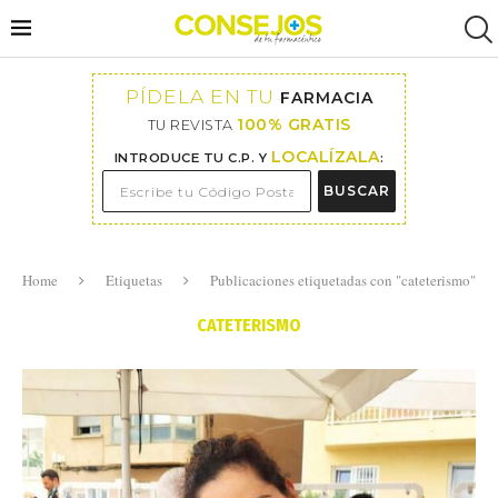
PÍDELA EN TU
FARMACIA
100% GRATIS
TU REVISTA
LOCALÍZALA
INTRODUCE TU C.P. Y
:
BUSCAR
Home
Etiquetas
Publicaciones etiquetadas con "cateterismo"
CATETERISMO