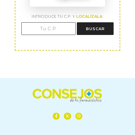
INTRODUCE TU C.P. Y
LOCALÍZALA
:
BUSCAR