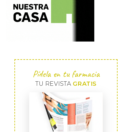
Pídela en tu farmacia
TU REVISTA
GRATIS