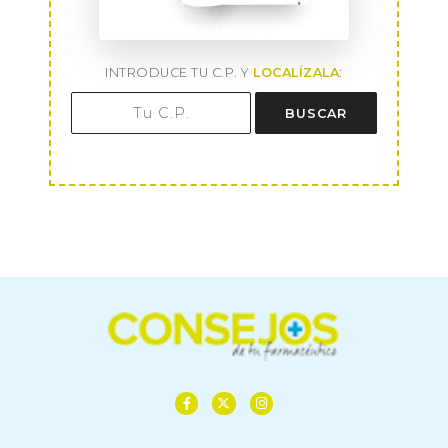
INTRODUCE TU C.P. Y
LOCALÍZALA
:
BUSCAR