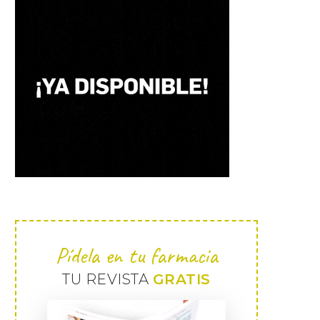
Pídela en tu farmacia
TU REVISTA
GRATIS