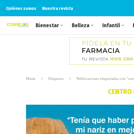
Quiénes somos
Nuestra revista
Bienestar
Belleza
Infantil
PÍDELA EN TU
FARMACIA
TU REVISTA
100% GRA
Home
Etiquetas
Publicaciones etiquetadas con "ce
CENTRO