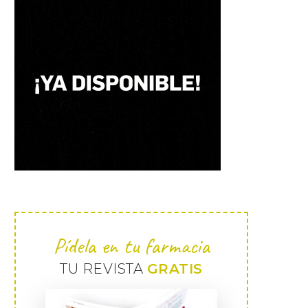
Pídela en tu farmacia
TU REVISTA
GRATIS