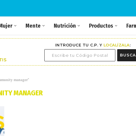
Mujer
Mente
Nutrición
Productos
Far
INTRODUCE TU C.P. Y
LOCALÍZALA
:
BUSCA
TIS
ommunity manager"
ITY MANAGER