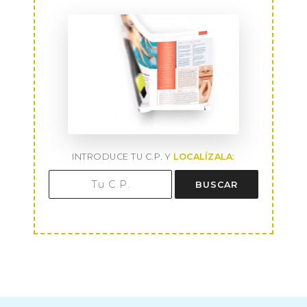
INTRODUCE TU C.P. Y
LOCALÍZALA
:
BUSCAR