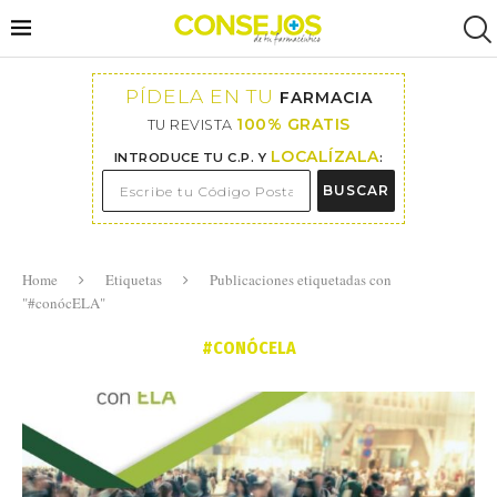
PÍDELA EN TU
FARMACIA
100% GRATIS
TU REVISTA
LOCALÍZALA
INTRODUCE TU C.P. Y
:
BUSCAR
Home
Etiquetas
Publicaciones etiquetadas con
"#conócELA"
#CONÓCELA