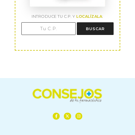
INTRODUCE TU C.P. Y
LOCALÍZALA
:
BUSCAR