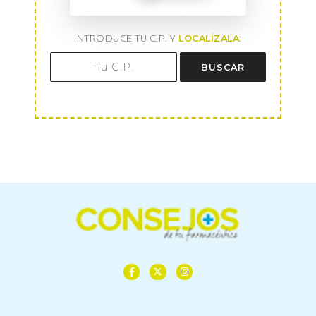
INTRODUCE TU C.P. Y
LOCALÍZALA
:
BUSCAR