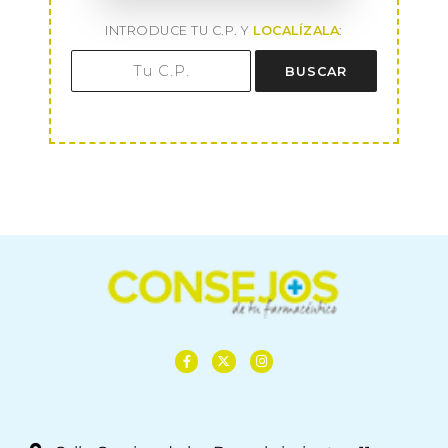
INTRODUCE TU C.P. Y
LOCALÍZALA
:
BUSCAR