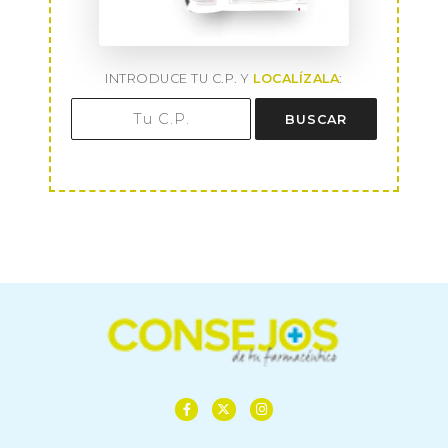
INTRODUCE TU C.P. Y
LOCALÍZALA
:
BUSCAR