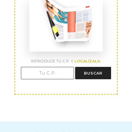
INTRODUCE TU C.P. Y
LOCALÍZALA
:
BUSCAR