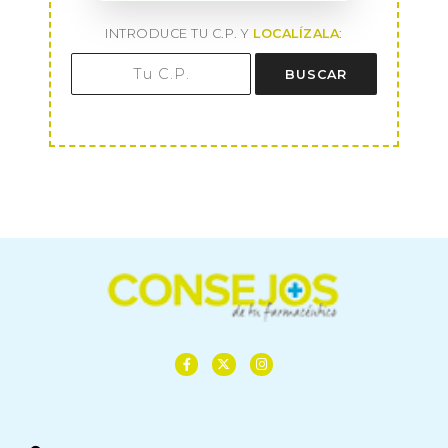
INTRODUCE TU C.P. Y
LOCALÍZALA
:
BUSCAR