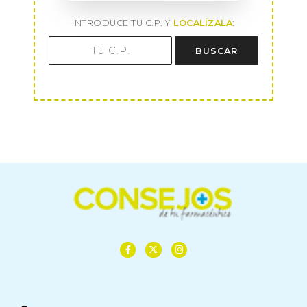
INTRODUCE TU C.P. Y
LOCALÍZALA
:
BUSCAR