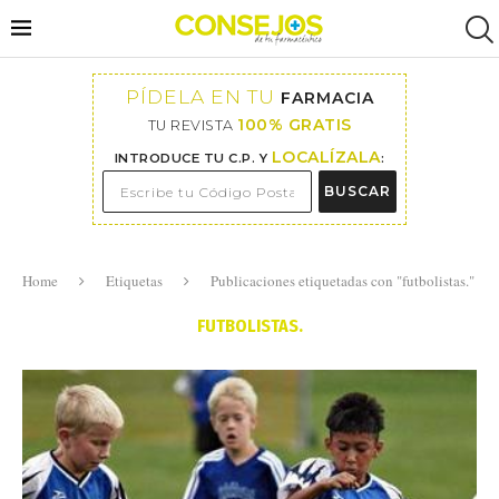
PÍDELA EN TU
FARMACIA
100% GRATIS
TU REVISTA
LOCALÍZALA
INTRODUCE TU C.P. Y
:
BUSCAR
Home
Etiquetas
Publicaciones etiquetadas con "futbolistas."
FUTBOLISTAS.