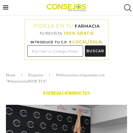
PÍDELA EN TU
FARMACIA
100% GRATIS
TU REVISTA
LOCALÍZALA
INTRODUCE TU C.P. Y
:
BUSCAR
Home
Etiquetas
Publicaciones etiquetadas con
"#GeneraciónINVICTUS"
#GENERACIÓNINVICTUS