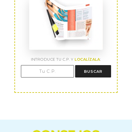
INTRODUCE TU C.P. Y
LOCALÍZALA
:
BUSCAR