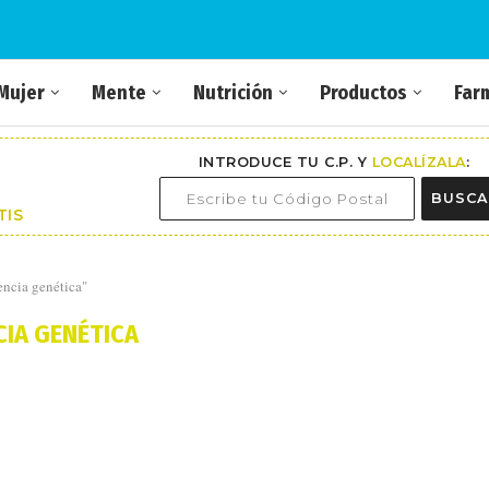
Mujer
Mente
Nutrición
Productos
Far
INTRODUCE TU C.P. Y
LOCALÍZALA
:
BUSCA
TIS
encia genética"
CIA GENÉTICA