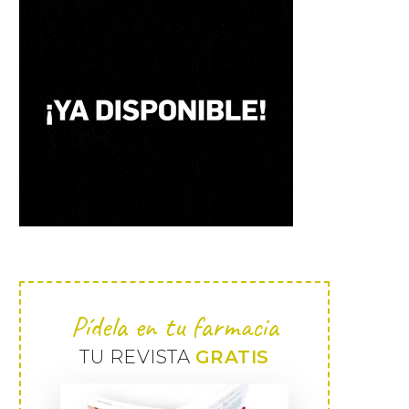
Pídela en tu farmacia
TU REVISTA
GRATIS