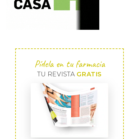
Pídela en tu farmacia
TU REVISTA
GRATIS