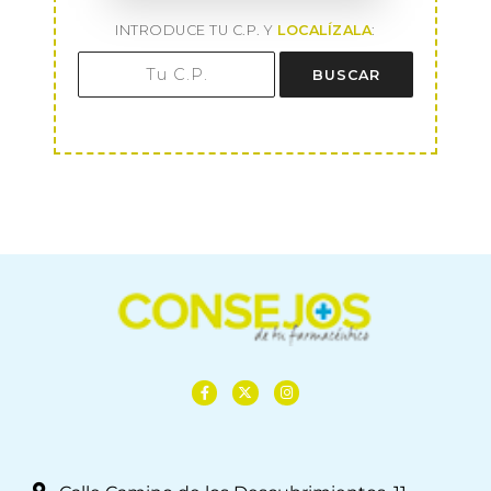
INTRODUCE TU C.P. Y
LOCALÍZALA
:
BUSCAR