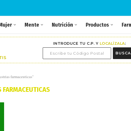
Mujer
Mente
Nutrición
Productos
Far
INTRODUCE TU C.P. Y
LOCALÍZALA
:
BUSCA
TIS
strias farmaceuticas"
S FARMACEUTICAS