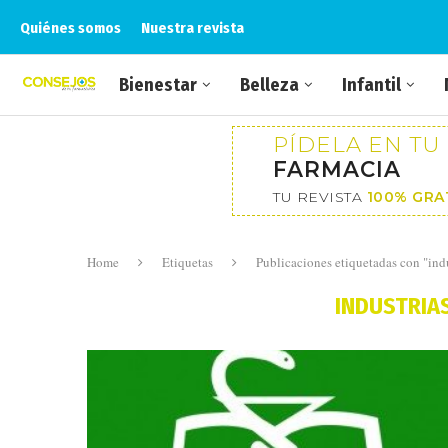
Quiénes somos
Nuestra revista
Bienestar
Belleza
Infantil
PÍDELA EN TU
FARMACIA
TU REVISTA
100% GRA
Home
Etiquetas
Publicaciones etiquetadas con "indu
INDUSTRIA