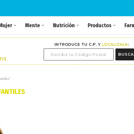
Mujer
Mente
Nutrición
Productos
Far
INTRODUCE TU C.P. Y
LOCALÍZALA
:
BUSCA
TIS
ntiles"
FANTILES