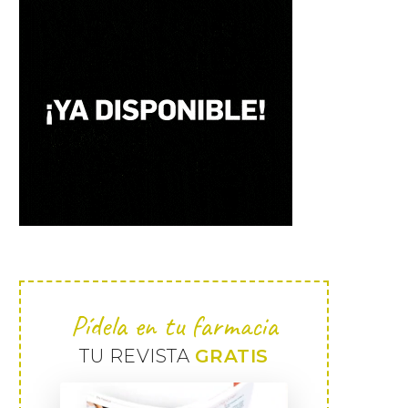
Pídela en tu farmacia
TU REVISTA
GRATIS