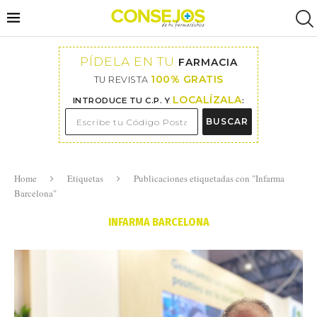
PÍDELA EN TU
FARMACIA
100% GRATIS
TU REVISTA
LOCALÍZALA
INTRODUCE TU C.P. Y
:
BUSCAR
Home
Etiquetas
Publicaciones etiquetadas con "Infarma
Barcelona"
INFARMA BARCELONA