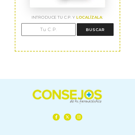
INTRODUCE TU C.P. Y
LOCALÍZALA
:
BUSCAR