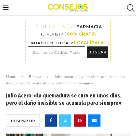
PÍDELA EN TU
FARMACIA
100% GRATIS
TU REVISTA
LOCALÍZALA
INTRODUCE TU C.P. Y
:
BUSCAR
Home
Belleza
Julio Acero: «la quemadura se cura en unos
días, pero el daño invisible se acumula para siempre»
Julio Acero: «la quemadura se cura en unos días,
pero el daño invisible se acumula para siempre»
COMPARTIR