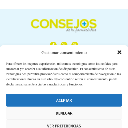
Gestionar consentimiento
Para ofrecer las mejores experiencias, utilizamos tecnologías como las cookies para
almacenar y/o acceder a la información del dispositivo. El consentimiento de estas
Calle Camino de los Descubrimientos, 11,
tecnologías nos permitirá procesar datos como el comportamiento de navegación o las
Planta 3ª 41092 – Sevilla
identificaciones únicas en este sitio. No consentir o retirar el consentimiento, puede
afectar negativamente a ciertas características y funciones.
674 02 62 03
info@consejosdetufarmaceutico.com
ACEPTAR
Aviso legal
DENEGAR
Política de cookies
VER PREFERENCIAS
Protección de datos personales