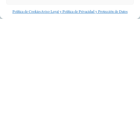
Suscripción a Newsletter
Política de Cookies
Aviso Legal y Política de Privacidad y Protección de Datos