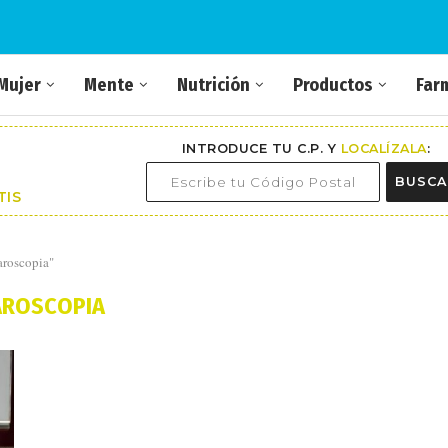
Mujer
Mente
Nutrición
Productos
Far
INTRODUCE TU C.P. Y
LOCALÍZALA
:
BUSCA
TIS
aroscopia"
AROSCOPIA