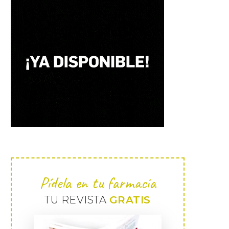
Pídela en tu farmacia
TU REVISTA
GRATIS