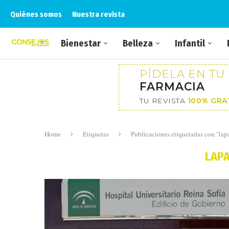
Quiénes somos
Nuestra revista
Bienestar
Belleza
Infantil
PÍDELA EN TU
FARMACIA
TU REVISTA
100% GRA
Home
Etiquetas
Publicaciones etiquetadas con "lap
LAP