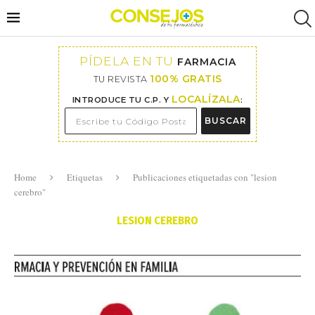
PÍDELA EN TU
FARMACIA
100% GRATIS
TU REVISTA
LOCALÍZALA
INTRODUCE TU C.P. Y
:
BUSCAR
Home
Etiquetas
Publicaciones etiquetadas con "lesion
cerebro"
LESION CEREBRO