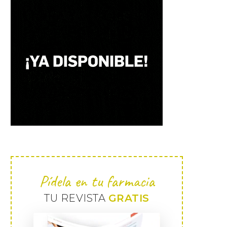
Pídela en tu farmacia
TU REVISTA
GRATIS