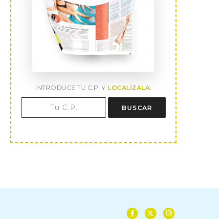
INTRODUCE TU C.P. Y
LOCALÍZALA
:
BUSCAR