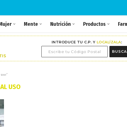
Mujer
Mente
Nutrición
Productos
Far
INTRODUCE TU C.P. Y
LOCALÍZALA
:
BUSCA
TIS
 uso"
AL USO