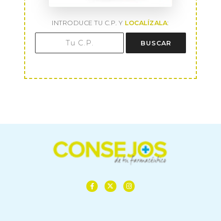
INTRODUCE TU C.P. Y
LOCALÍZALA
:
BUSCAR