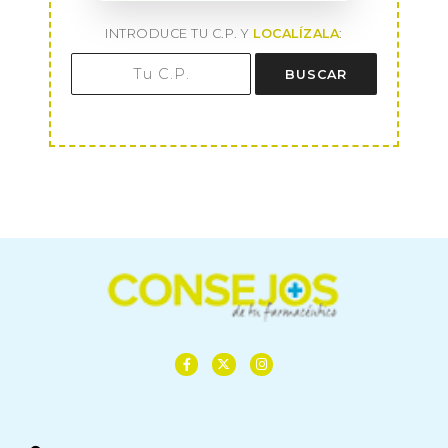
INTRODUCE TU C.P. Y
LOCALÍZALA
:
BUSCAR