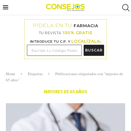
PÍDELA EN TU
FARMACIA
100% GRATIS
TU REVISTA
LOCALÍZALA
INTRODUCE TU C.P. Y
:
BUSCAR
Home
Etiquetas
Publicaciones etiquetadas con "mayores de
65 años"
MAYORES DE 65 AÑOS