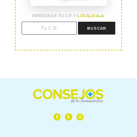
INTRODUCE TU C.P. Y
LOCALÍZALA
:
BUSCAR