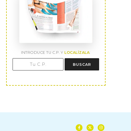
INTRODUCE TU C.P. Y
LOCALÍZALA
:
BUSCAR