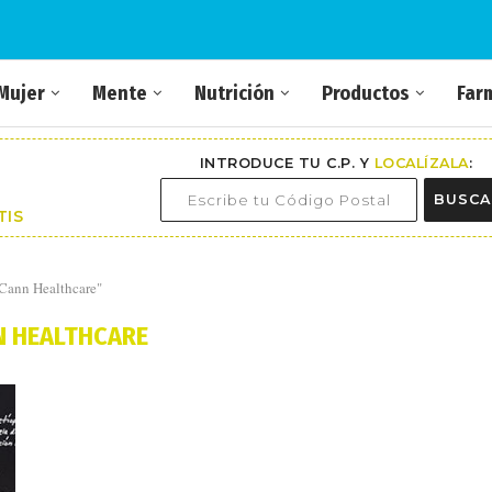
Mujer
Mente
Nutrición
Productos
Far
INTRODUCE TU C.P. Y
LOCALÍZALA
:
BUSCA
TIS
Cann Healthcare"
 HEALTHCARE