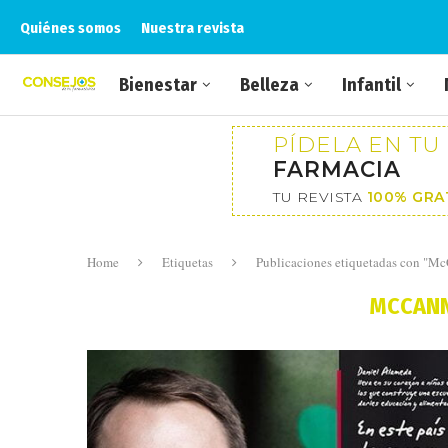
Quiénes somos
Nuestra revista
Bienestar
Belleza
Infantil
PÍDELA EN TU
FARMACIA
TU REVISTA
100% GRA
Home
Etiquetas
Publicaciones etiquetadas con "Mc
MCCANN