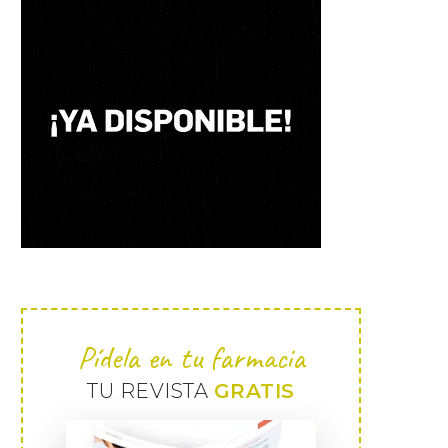
Pídela en tu farmacia
TU REVISTA
GRATIS