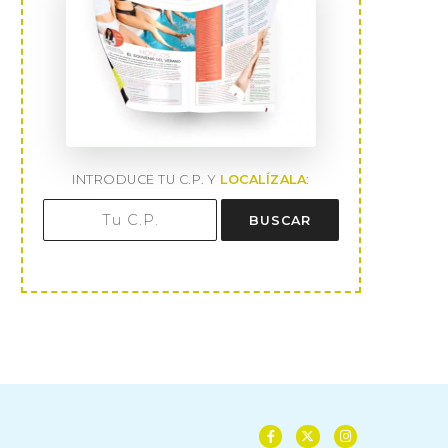
INTRODUCE TU C.P. Y
LOCALÍZALA
:
BUSCAR