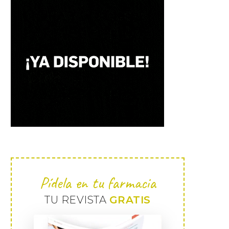
Pídela en tu farmacia
TU REVISTA
GRATIS