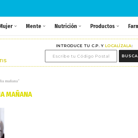
Mujer
Mente
Nutrición
Productos
Far
INTRODUCE TU C.P. Y
LOCALÍZALA
:
BUSCA
TIS
dia mañana"
IA MAÑANA