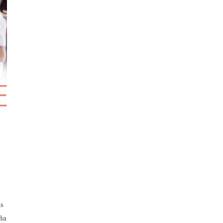
as
aña