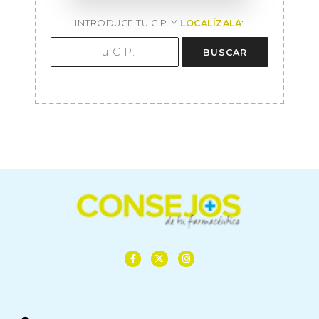
INTRODUCE TU C.P. Y
LOCALÍZALA
:
BUSCAR