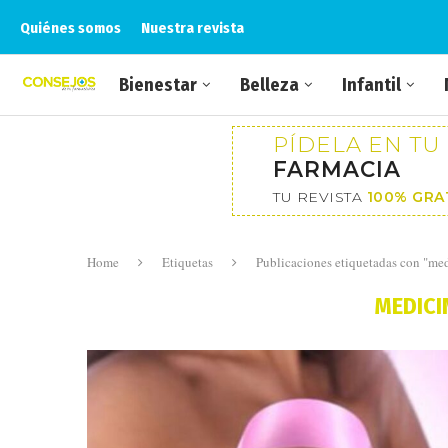
Quiénes somos
Nuestra revista
Bienestar
Belleza
Infantil
PÍDELA EN TU
FARMACIA
TU REVISTA
100% GRA
Home
Etiquetas
Publicaciones etiquetadas con "me
MEDICI