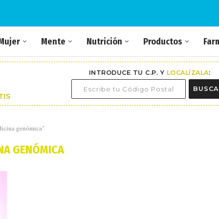
Mujer
Mente
Nutrición
Productos
Far
INTRODUCE TU C.P. Y
LOCALÍZALA
:
BUSCA
TIS
dicina genómica"
NA GENÓMICA