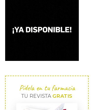
Pídela en tu farmacia
TU REVISTA
GRATIS