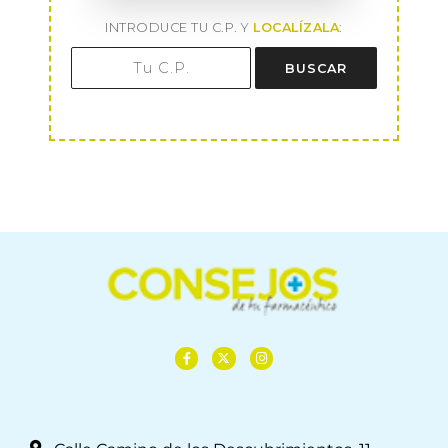
INTRODUCE TU C.P. Y
LOCALÍZALA
:
BUSCAR