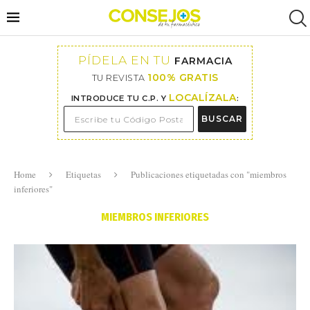
PÍDELA EN TU
FARMACIA
100% GRATIS
TU REVISTA
LOCALÍZALA
INTRODUCE TU C.P. Y
:
BUSCAR
Home
Etiquetas
Publicaciones etiquetadas con "miembros
inferiores"
MIEMBROS INFERIORES