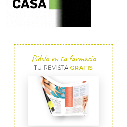
Pídela en tu farmacia
TU REVISTA
GRATIS