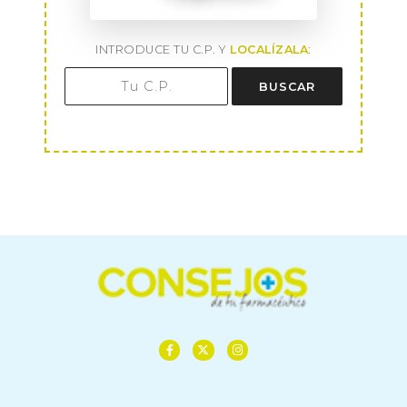
INTRODUCE TU C.P. Y
LOCALÍZALA
:
BUSCAR