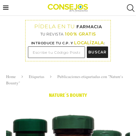
PÍDELA EN TU
FARMACIA
100% GRATIS
TU REVISTA
LOCALÍZALA
INTRODUCE TU C.P. Y
:
BUSCAR
Home
Etiquetas
Publicaciones etiquetadas con "Nature ́s
Bounty"
NATURE ́S BOUNTY