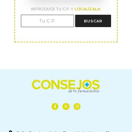
INTRODUCE TU C.P. Y
LOCALÍZALA
:
BUSCAR