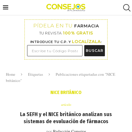
PÍDELA EN TU
FARMACIA
100% GRATIS
TU REVISTA
LOCALÍZALA
INTRODUCE TU C.P. Y
:
BUSCAR
Home
Etiquetas
Publicaciones etiquetadas con "NICE
británico"
NICE BRITÁNICO
artículo
La SEFH y el NICE británico analizan sus
sistemas de evaluación de fármacos
por
Redacción Consejos