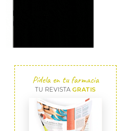
Pídela en tu farmacia
TU REVISTA
GRATIS