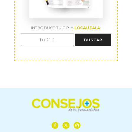
INTRODUCE TU C.P. Y
LOCALÍZALA
:
BUSCAR