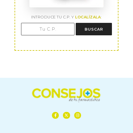
INTRODUCE TU C.P. Y
LOCALÍZALA
:
BUSCAR