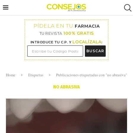
PÍDELA EN TU
FARMACIA
100% GRATIS
TU REVISTA
LOCALÍZALA
INTRODUCE TU C.P. Y
:
BUSCAR
Home
Etiquetas
Publicaciones etiquetadas con "no abrasiva"
NO ABRASIVA