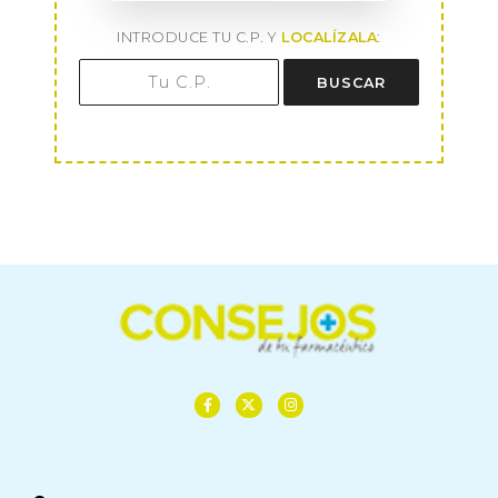
INTRODUCE TU C.P. Y
LOCALÍZALA
:
BUSCAR