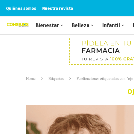
Quiénes somos
Nuestra revista
Bienestar
Belleza
Infantil
PÍDELA EN TU
FARMACIA
TU REVISTA
100% GRA
Home
Etiquetas
Publicaciones etiquetadas con "ojo
O