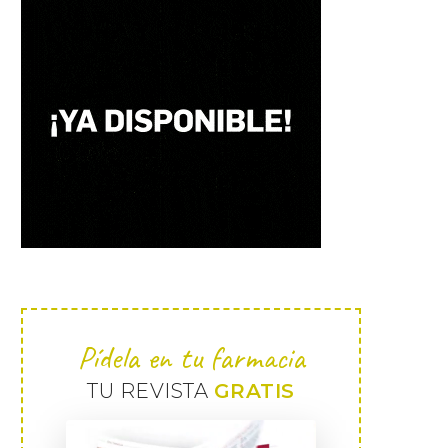
Pídela en tu farmacia
TU REVISTA
GRATIS