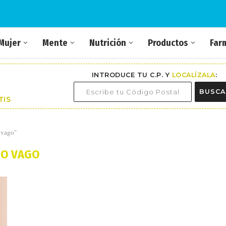
Mujer
Mente
Nutrición
Productos
Far
INTRODUCE TU C.P. Y
LOCALÍZALA
:
BUSCA
TIS
 vago"
JO VAGO