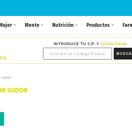
Mujer
Mente
Nutrición
Productos
Far
INTRODUCE TU C.P. Y
LOCALÍZALA
:
BUSCA
TIS
r sudor"
OR SUDOR