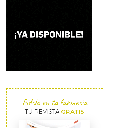
Pídela en tu farmacia
TU REVISTA
GRATIS