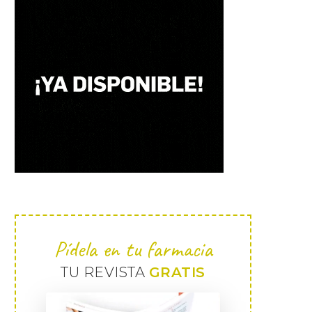
Pídela en tu farmacia
TU REVISTA
GRATIS