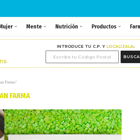
Mujer
Mente
Nutrición
Productos
Far
INTRODUCE TU C.P. Y
LOCALÍZALA
:
BUSCA
TIS
yan Farma"
AN FARMA