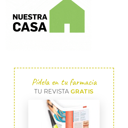
Pídela en tu farmacia
TU REVISTA
GRATIS