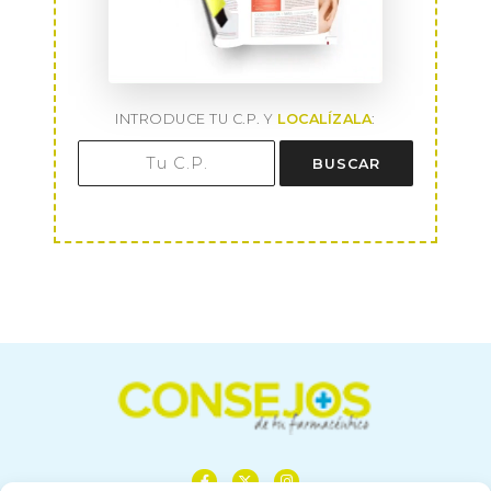
INTRODUCE TU C.P. Y
LOCALÍZALA
:
BUSCAR