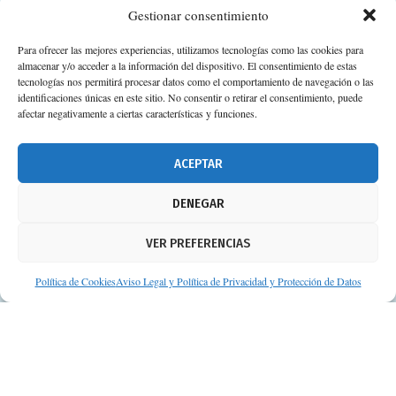
Gestionar consentimiento
Para ofrecer las mejores experiencias, utilizamos tecnologías como las cookies para
almacenar y/o acceder a la información del dispositivo. El consentimiento de estas
Calle Camino de los Descubrimientos, 11,
tecnologías nos permitirá procesar datos como el comportamiento de navegación o las
Planta 3ª 41092 – Sevilla
identificaciones únicas en este sitio. No consentir o retirar el consentimiento, puede
afectar negativamente a ciertas características y funciones.
674 02 62 03
info@consejosdetufarmaceutico.com
ACEPTAR
Aviso legal
DENEGAR
Política de cookies
VER PREFERENCIAS
Protección de datos personales
Suscripción a Newsletter
Política de Cookies
Aviso Legal y Política de Privacidad y Protección de Datos