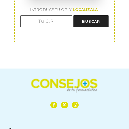
INTRODUCE TU C.P. Y
LOCALÍZALA
:
BUSCAR